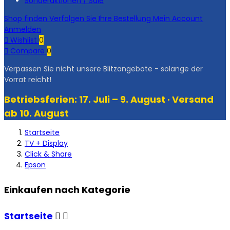
Sonderaktionen / Sale
Shop finden
Verfolgen Sie Ihre Bestellung
Mein Account
Anmelden

Wishlist
0

Compare
0
Verpassen Sie nicht unsere Blitzangebote - solange der
Vorrat reicht!
Betriebsferien: 17. Juli – 9. August · Versand
ab 10. August
Startseite
TV + Display
Click & Share
Epson
Einkaufen nach Kategorie
Startseite

