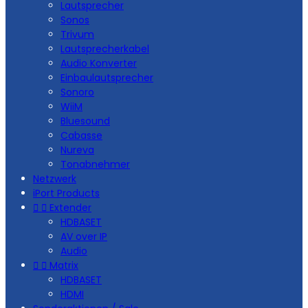
Lautsprecher
Sonos
Trivum
Lautsprecherkabel
Audio Konverter
Einbaulautsprecher
Sonoro
WiiM
Bluesound
Cabasse
Nureva
Tonabnehmer
Netzwerk
iPort Products


Extender
HDBASET
AV over IP
Audio


Matrix
HDBASET
HDMI