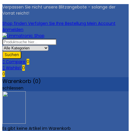
Verpassen Sie nicht unsere Blitzangebote - solange der
Vorrat reicht!
Shop finden
Verfolgen Sie Ihre Bestellung
Mein Account
Anmelden
Suchen

Compare
0

Wishlist
0
0
Warenkorb (0)
schliessen
Es gibt keine Artikel im Warenkorb