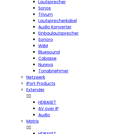
Lautsprecher
Sonos
Trivum
Lautsprecherkabel
Audio Konverter
Einbaulautsprecher
Sonoro
WiiM
Bluesound
Cabasse
Nureva
Tonabnehmer
Netzwerk
iPort Products
Extender


HDBASET
AV over IP
Audio
Matrix


HDBASET