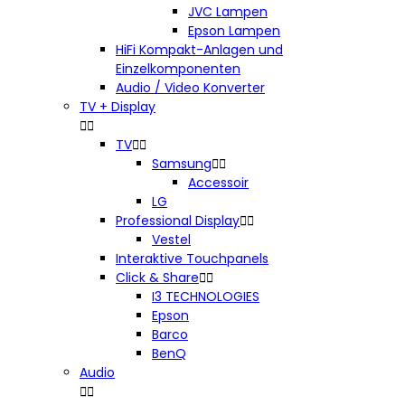
JVC Lampen
Epson Lampen
HiFi Kompakt-Anlagen und
Einzelkomponenten
Audio / Video Konverter
TV + Display


TV


Samsung


Accessoir
LG
Professional Display


Vestel
Interaktive Touchpanels
Click & Share


I3 TECHNOLOGIES
Epson
Barco
BenQ
Audio

