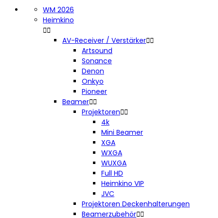
WM 2026
Heimkino


AV-Receiver / Verstärker


Artsound
Sonance
Denon
Onkyo
Pioneer
Beamer


Projektoren


4k
Mini Beamer
XGA
WXGA
WUXGA
Full HD
Heimkino VIP
JVC
Projektoren Deckenhalterungen
Beamerzubehör

