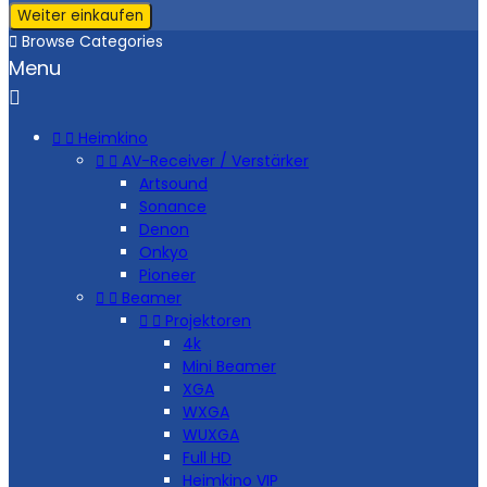
Weiter einkaufen

Browse Categories
Menu



Heimkino


AV-Receiver / Verstärker
Artsound
Sonance
Denon
Onkyo
Pioneer


Beamer


Projektoren
4k
Mini Beamer
XGA
WXGA
WUXGA
Full HD
Heimkino VIP