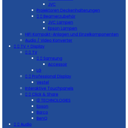
JVC
Projektoren Deckenhalterungen


Beamerzubehör
JVC Lampen
Epson Lampen
HiFi Kompakt-Anlagen und Einzelkomponenten
Audio / Video Konverter


TV + Display


TV


Samsung
Accessoir
LG


Professional Display
Vestel
Interaktive Touchpanels


Click & Share
I3 TECHNOLOGIES
Epson
Barco
BenQ


Audio