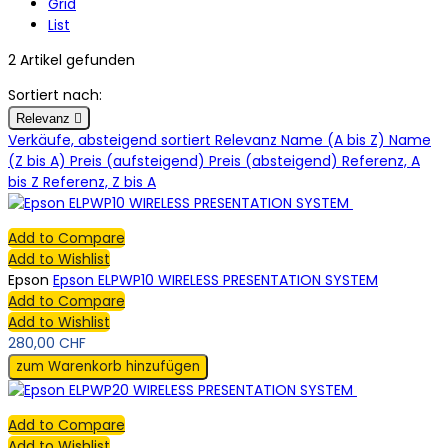
Grid
List
2 Artikel gefunden
Sortiert nach:
Relevanz

Verkäufe, absteigend sortiert
Relevanz
Name (A bis Z)
Name
(Z bis A)
Preis (aufsteigend)
Preis (absteigend)
Referenz, A
bis Z
Referenz, Z bis A
Add to Compare
Add to Wishlist
Epson
Epson ELPWP10 WIRELESS PRESENTATION SYSTEM
Add to Compare
Add to Wishlist
280,00 CHF
zum Warenkorb hinzufügen
Add to Compare
Add to Wishlist