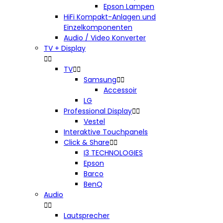
Epson Lampen
HiFi Kompakt-Anlagen und
Einzelkomponenten
Audio / Video Konverter
TV + Display


TV


Samsung


Accessoir
LG
Professional Display


Vestel
Interaktive Touchpanels
Click & Share


I3 TECHNOLOGIES
Epson
Barco
BenQ
Audio


Lautsprecher