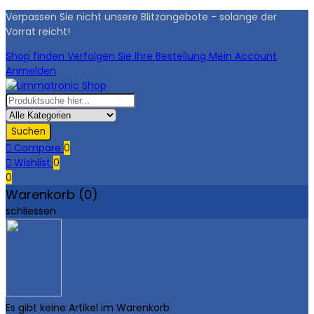
Verpassen Sie nicht unsere Blitzangebote - solange der
Vorrat reicht!
Shop finden
Verfolgen Sie Ihre Bestellung
Mein Account
Anmelden
Suchen

Compare
0

Wishlist
0
0
Warenkorb (0)
schliessen
Es gibt keine Artikel im Warenkorb