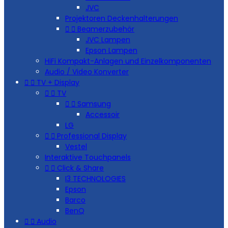
JVC
Projektoren Deckenhalterungen


Beamerzubehör
JVC Lampen
Epson Lampen
HiFi Kompakt-Anlagen und Einzelkomponenten
Audio / Video Konverter


TV + Display


TV


Samsung
Accessoir
LG


Professional Display
Vestel
Interaktive Touchpanels


Click & Share
I3 TECHNOLOGIES
Epson
Barco
BenQ


Audio