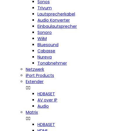
Sonos
Trivum
Lautsprecherkabel
Audio Konverter
Einbaulautsprecher
Sonoro
WiiM
Bluesound
Cabasse
Nureva
Tonabnehmer
Netzwerk
iPort Products
Extender


HDBASET
AV over IP
Audio
Matrix


HDBASET
HDMI