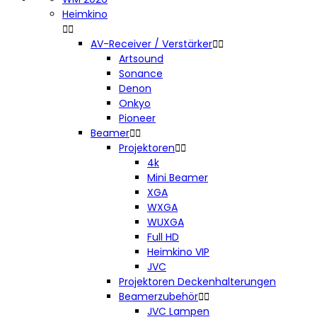
Heimkino


AV-Receiver / Verstärker


Artsound
Sonance
Denon
Onkyo
Pioneer
Beamer


Projektoren


4k
Mini Beamer
XGA
WXGA
WUXGA
Full HD
Heimkino VIP
JVC
Projektoren Deckenhalterungen
Beamerzubehör


JVC Lampen