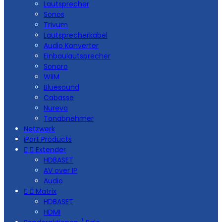
Lautsprecher
Sonos
Trivum
Lautsprecherkabel
Audio Konverter
Einbaulautsprecher
Sonoro
WiiM
Bluesound
Cabasse
Nureva
Tonabnehmer
Netzwerk
iPort Products


Extender
HDBASET
AV over IP
Audio


Matrix
HDBASET
HDMI