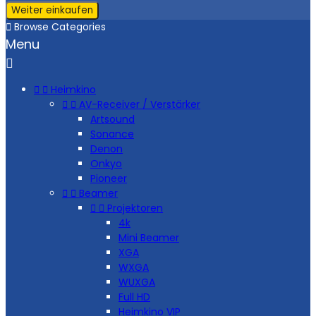
Weiter einkaufen

Browse Categories
Menu



Heimkino


AV-Receiver / Verstärker
Artsound
Sonance
Denon
Onkyo
Pioneer


Beamer


Projektoren
4k
Mini Beamer
XGA
WXGA
WUXGA
Full HD
Heimkino VIP