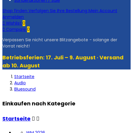
Sonderaktionen / Sale
Shop finden
Verfolgen Sie Ihre Bestellung
Mein Account
Anmelden

Wishlist
0

Compare
0
Verpassen Sie nicht unsere Blitzangebote - solange der
Vorrat reicht!
Betriebsferien: 17. Juli – 9. August · Versand
ab 10. August
Startseite
Audio
Bluesound
Einkaufen nach Kategorie
Startseite


WM 2026